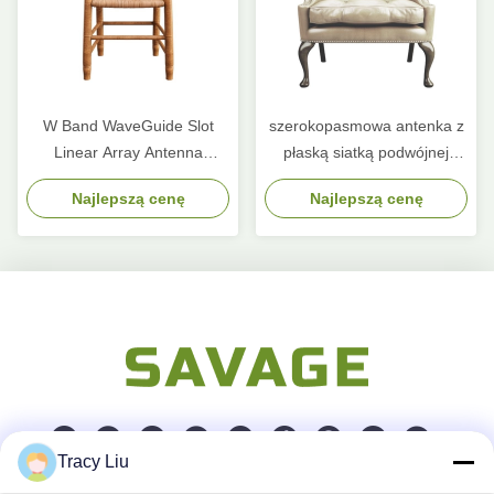
W Band WaveGuide Slot
szerokopasmowa antenka z
Linear Array Antenna
płaską siatką podwójnej
Dwupolaryzowana Lampka
polaryzowanej antenki z
Najlepszą cenę
Najlepszą cenę
Boczna
płaską siatką
Tracy Liu