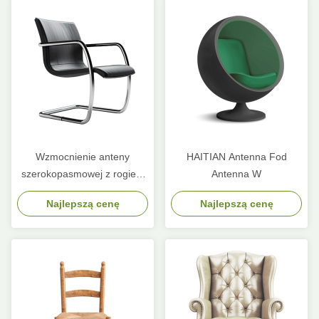
Wzmocnienie anteny
HAITIAN Antenna Fod
szerokopasmowej z rogiem
Antenna W
Multi Beam Dielectric dla
Najlepszą cenę
Najlepszą cenę
stacji bazowej MmWave 5G