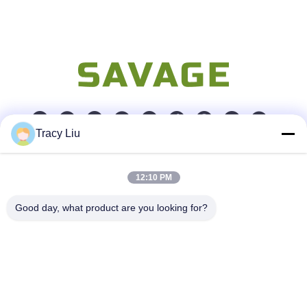
Tracy Liu
Szybki kontakt
12:10 PM
Adres
Good day, what product are you looking for?
Blok A, strefa przemysłowa YouYi, wioska Xiamao, dystrykt
Baiyun, Kanton, Chiny
Tel.
86-0731-00000000
Wiadomość elektroniczna