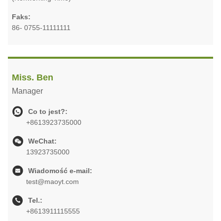
Faks:
86- 0755-11111111
Miss. Ben
Manager
Co to jest?:
+8613923735000
WeChat:
13923735000
Wiadomość e-mail:
test@maoyt.com
Tel.:
+8613911115555