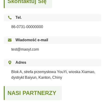
Skontaktuj Się
Tel.
86-0731-00000000

Wiadomość e-mail
test@maoyt.com

Adres
Blok A, strefa przemysłowa YouYi, wioska Xiamao,
dystrykt Baiyun, Kanton, Chiny
NASI PARTNERZY