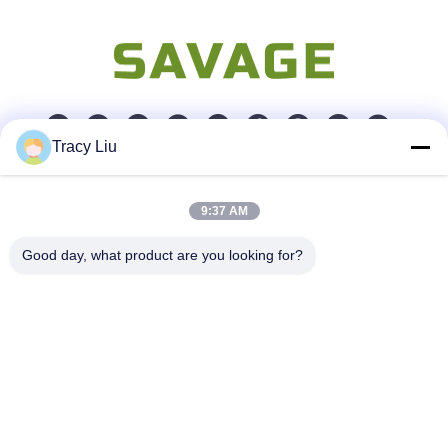
Tracy Liu
Szybki kontakt
9:37 AM
Adres
Good day, what product are you looking for?
Blok A, strefa przemysłowa YouYi, wioska Xiamao, dystrykt
Baiyun, Kanton, Chiny
Tel.
86-0731-00000000
Wiadomość elektroniczna
test@maoyt.com
Faks