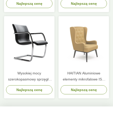
Najlepszą cenę
Najlepszą cenę
miedziany
16 GHz do 17 GHz
Wysokiej mocy
HAITIAN Aluminiowe
szerokopasmowy sprzęgło
elementy mikrofalowe ISO
mikrofalowy kierunkowy
Płytka chłodząca wodą
Najlepszą cenę
Najlepszą cenę
przewodnik fal
280x187x40mm